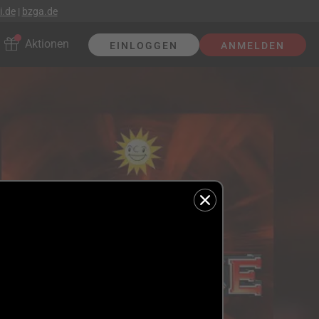
Aktionen
EINLOGGEN
ANMELDEN