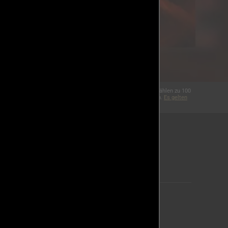
zanforderung: 60 Mal den Bonusbetrag setzen (Spielautomaten zählen zu 100
wendung von eingezahltem Guthaben in Anspruch genommen werden.
Es gelten
Medium
Volatilität