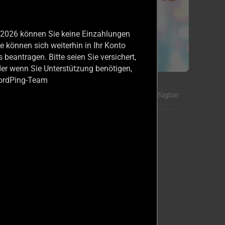
 2026 können Sie keine Einzahlungen
e können sich weiterhin in Ihr Konto
eantragen. Bitte seien Sie versichert,
der wenn Sie Unterstützung benötigen,
 LordPing-Team
 oder sind in Ihrer Region vorübergehend nicht verfügbar
Du?