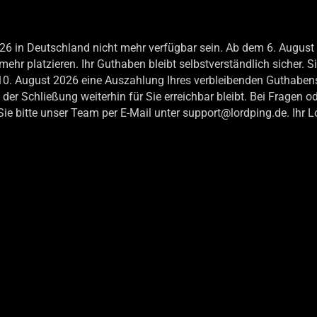
26 in Deutschland nicht mehr verfügbar sein. Ab dem 6. August
r platzieren. Ihr Guthaben bleibt selbstverständlich sicher. Si
0. August 2026 eine Auszahlung Ihres verbleibenden Guthabens b
er Schließung weiterhin für Sie erreichbar bleibt. Bei Fragen o
Sie bitte unser Team per E-Mail unter support@lordping.de. Ihr
n oder durch Entscheidungen von Spieleanbietern möglicherweise entfernt
rd Ping's Bereit, Bist 
JETZT BEITRETEN