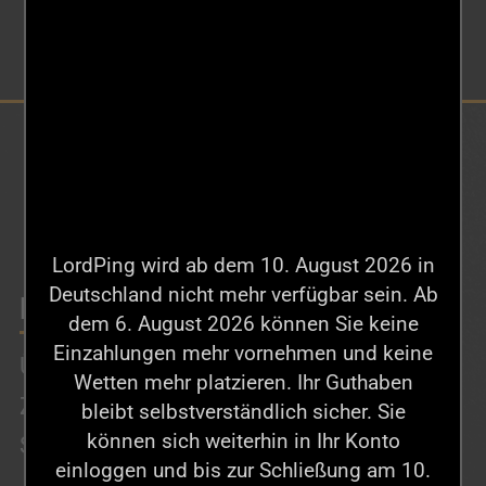
LordPing wird ab dem 10. August 2026 in
Deutschland nicht mehr verfügbar sein. Ab
Lord Ping
dem 6. August 2026 können Sie keine
Einzahlungen mehr vornehmen und keine
Über uns
Hilfe
Kontakt
Wetten mehr platzieren. Ihr Guthaben
Zahlungsoptionen
Werbepartner
bleibt selbstverständlich sicher. Sie
können sich weiterhin in Ihr Konto
Sitemap
einloggen und bis zur Schließung am 10.