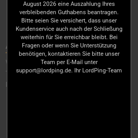
August 2026 eine Auszahlung Ihres
verbleibenden Guthabens beantragen.
Bitte seien Sie versichert, dass unser
Kundenservice auch nach der Schließung
weiterhin für Sie erreichbar bleibt. Bei
Aktionen
Fragen oder wenn Sie Unterstützung
benötigen, kontaktieren Sie bitte unser
Willkommen
Turniere
Team per E-Mail unter
support@lordping.de. Ihr LordPing-Team
Tägliche Auswahl
Freispiele
Monatliche Belohnungen