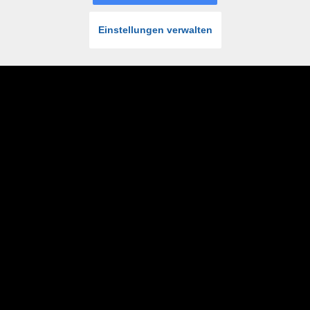
EINLOGGEN
ANMELDEN