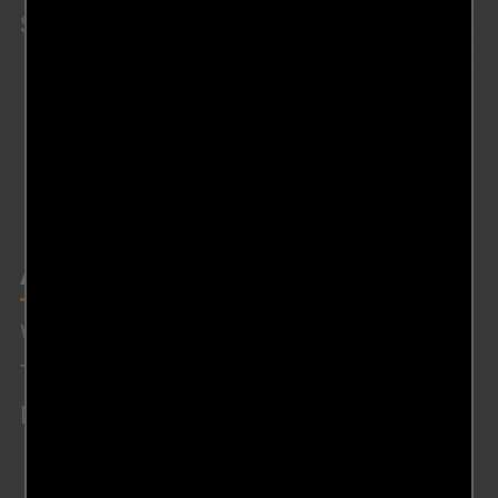
Sitemap
Aktionen
Willkommen
Turniere
Tägliche Auswahl
Freispiele
Monatliche Belohnungen