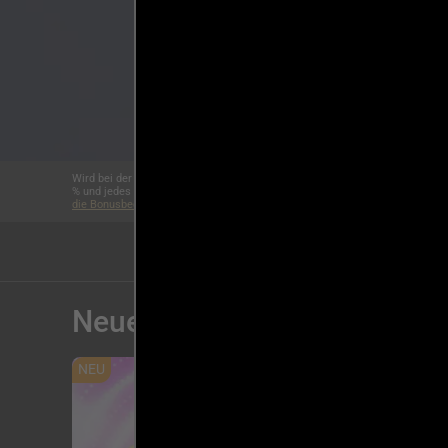
Wird bei der Einzahlung automatisch gutgeschrieben. Stornierung kann ange
% und jedes andere Spiel zu 10 %). Der maximale Einsatz sind 10 % (min. 
die Bonusbedingungen.
All
Neue Spiele
NEU
NEU