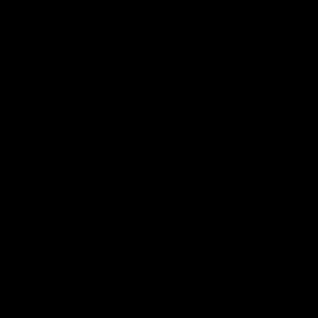
ALLE ANZEIGEN
(
2
)