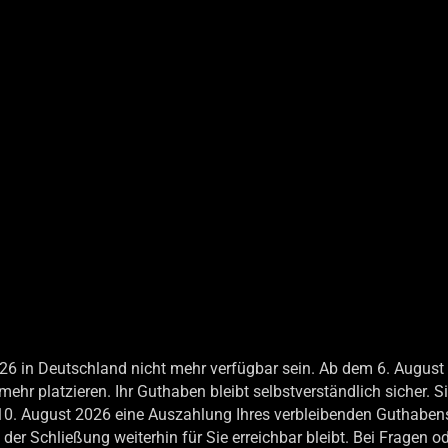
26 in Deutschland nicht mehr verfügbar sein. Ab dem 6. August
ALLE ANZEIGEN
(
35
)
r platzieren. Ihr Guthaben bleibt selbstverständlich sicher. Si
0. August 2026 eine Auszahlung Ihres verbleibenden Guthabens b
er Schließung weiterhin für Sie erreichbar bleibt. Bei Fragen o