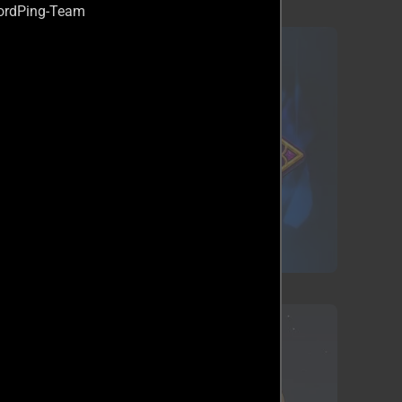
 LordPing-Team