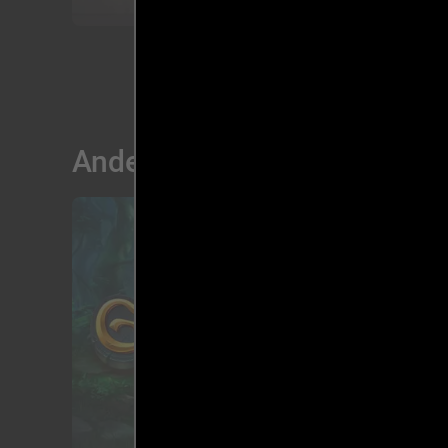
Andere Slot-Spiele