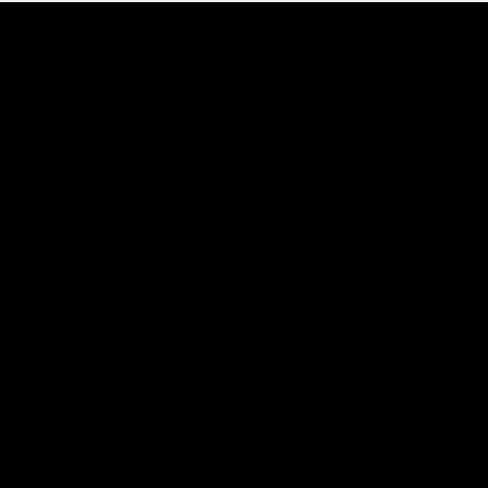
V: 2.2.0 All rights reserved. January 2020