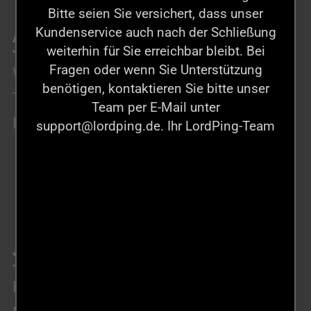
Bitte seien Sie versichert, dass unser
Aktionen
Kundenservice auch nach der Schließung
weiterhin für Sie erreichbar bleibt. Bei
Fragen oder wenn Sie Unterstützung
Willkommen
Turniere
benötigen, kontaktieren Sie bitte unser
Tägliche Auswahl
Freispiele
Team per E-Mail unter
Monatliche Belohnungen
support@lordping.de. Ihr LordPing-Team
Jetzt spielen
Beliebte Spiele
Neue Spiele