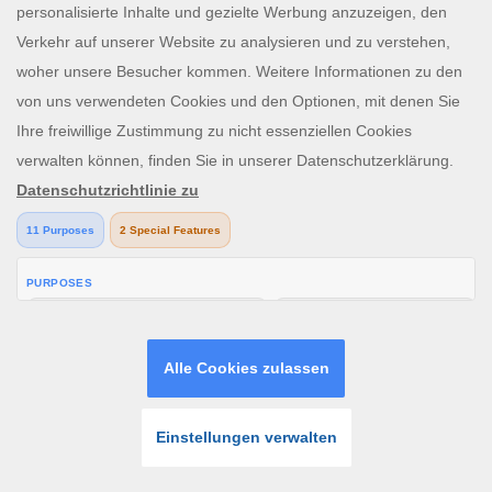
EINLOGGEN
ANMELDEN