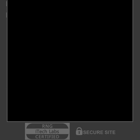
Impressum
Erklärung zur Informationssicherheit