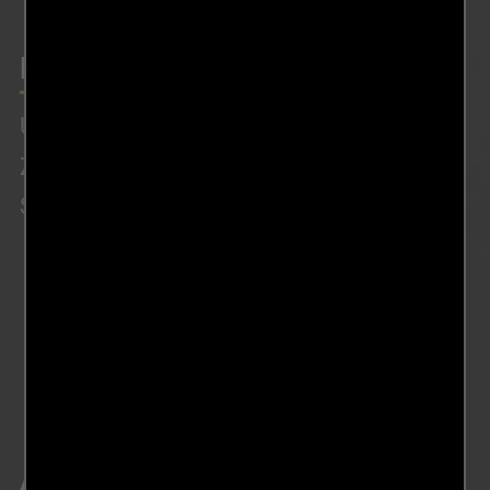
Lord Ping
Über uns
Hilfe
Kontakt
Zahlungsoptionen
Werbepartner
Sitemap
Aktionen