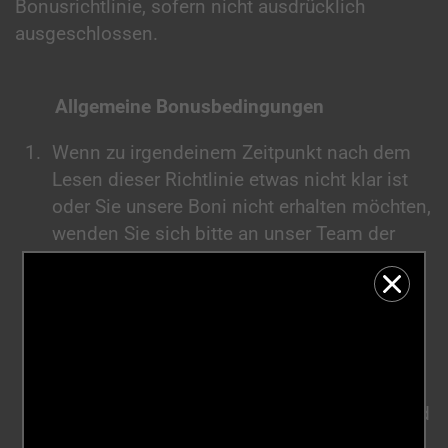
Bonusrichtlinie, sofern nicht ausdrücklich
ausgeschlossen.
Allgemeine Bonusbedingungen
Wenn zu irgendeinem Zeitpunkt nach dem
Lesen dieser Richtlinie etwas nicht klar ist
oder Sie unsere Boni nicht erhalten möchten,
wenden Sie sich bitte an unser Team der
Kundendienstabteilung, bevor Sie mit dem
Spielen beginnen.
Sie verwenden Ihr Bonusguthaben erst,
nachdem Sie Ihr Echtgeldguthaben gespielt
haben.
Wenn Sie Ihr Bonusguthaben verwenden und
Ihr Einsatz einen Gewinn erzielt, wird der