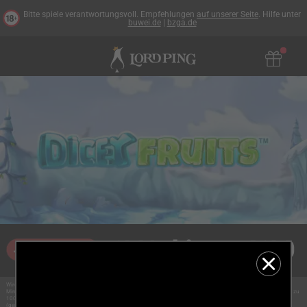
Wird bei der Einzahlung automatisch gutgeschrieben. Stornierung kann angefordert werden. Nur die erste Einzahlung.
Min. Einzahlung: €10, max. Bonus €100. Einsatzanforderung: 60 Mal den Bonusbetrag setzen (Spielautomaten zählen zu
100 % und jedes andere Spiel zu 10 %). Der maximale Einsatz sind 10 % (min. 0,10 €) des Bonusbetrags oder 5 €
(geringster Betrag gilt). Der Bonus muss vor der Verwendung von eingezahltem Guthaben in Anspruch genommen