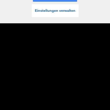
EINLOGGEN
ANMELDEN