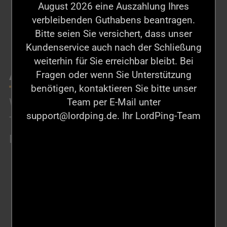
August 2026 eine Auszahlung Ihres
verbleibenden Guthabens beantragen.
Bitte seien Sie versichert, dass unser
Kundenservice auch nach der Schließung
weiterhin für Sie erreichbar bleibt. Bei
Aktionen
Fragen oder wenn Sie Unterstützung
benötigen, kontaktieren Sie bitte unser
Willkommen
Turniere
Team per E-Mail unter
support@lordping.de. Ihr LordPing-Team
Tägliche Auswahl
Freispiele
Monatliche Belohnungen