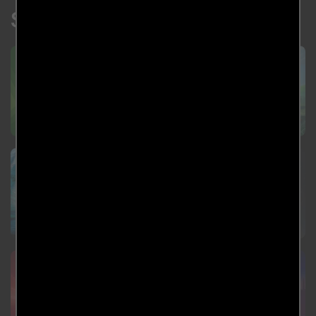
Synot