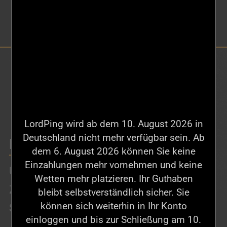
LordPing wird ab dem 10. August 2026 in
Deutschland nicht mehr verfügbar sein. Ab
Lord Ping
dem 6. August 2026 können Sie keine
Einzahlungen mehr vornehmen und keine
Über uns
Hilfe
Kontakt
Wetten mehr platzieren. Ihr Guthaben
Zahlungsoptionen
Werbepartner
bleibt selbstverständlich sicher. Sie
können sich weiterhin in Ihr Konto
Sitemap
einloggen und bis zur Schließung am 10.