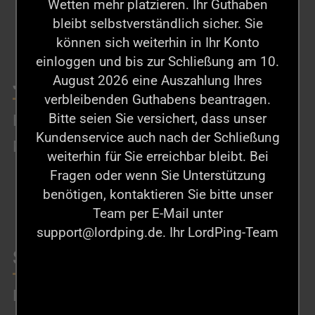
Wetten mehr platzieren. Ihr Guthaben
bleibt selbstverständlich sicher. Sie
können sich weiterhin in Ihr Konto
einloggen und bis zur Schließung am 10.
Jetzt spielen
August 2026 eine Auszahlung Ihres
verbleibenden Guthabens beantragen.
Bitte seien Sie versichert, dass unser
Beliebte Spiele
Neue Spiele
Kundenservice auch nach der Schließung
Megaways
weiterhin für Sie erreichbar bleibt. Bei
Fragen oder wenn Sie Unterstützung
benötigen, kontaktieren Sie bitte unser
Team per E-Mail unter
support@lordping.de. Ihr LordPing-Team
Sicherheit & Privatsphäre
Datenschutzrichtlinie