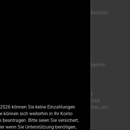
usgezahlt und ausgegeben haben. Sie können ebenfalls
4 Wochen verändert hat. Wenn Sie besorgniserregende
lverhalten zu steuern.
ngstest innerhalb der Spielprüfung können Sie
Wenn Ihre Schätzungen deutlich unter der Realität
 2026 können Sie keine Einzahlungen
weitere Unterstützung in Anspruch nehmen sollten, um
e können sich weiterhin in Ihr Konto
eantragen. Bitte seien Sie versichert,
der wenn Sie Unterstützung benötigen,