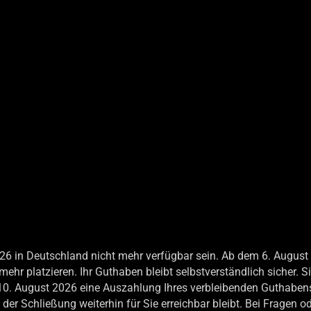
e viel Sie insgesamt in verschiedenen Zeiträumen eingezahlt, a
ieler mit einem ähnlichen Profil wie Sie.
t haben
t, zu sehen, wie sich Ihre Glücksspielaktivität in den letzten 
en wir Ihnen helfen, sofort Maßnahmen zu ergreifen, um Ihr Spie
ist entscheidend für sicheres Spielen. Mit dem Selbsteinschätzu
ndet haben, und dies mit den tatsächlichen Zahlen vergleichen. 
26 in Deutschland nicht mehr verfügbar sein. Ab dem 6. August
ools wie Einzahlungslimits und Zeitwarnungen nutzen und sogar 
r platzieren. Ihr Guthaben bleibt selbstverständlich sicher. Si
0. August 2026 eine Auszahlung Ihres verbleibenden Guthabens b
er Schließung weiterhin für Sie erreichbar bleibt. Bei Fragen o