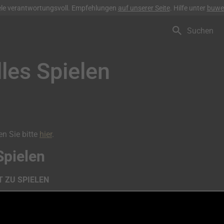
Suchen
les Spielen
en Sie bitte
hier
.
pielen
 ZU SPIELEN
ber immer verantwortungsbewusst genossen werden. Es ist kein We
ld spielen, dessen Verlust Sie sich nicht leisten können, und ni
e Aktivitäten regelmäßig auf der Seite „Kontostand“ überprüfen,