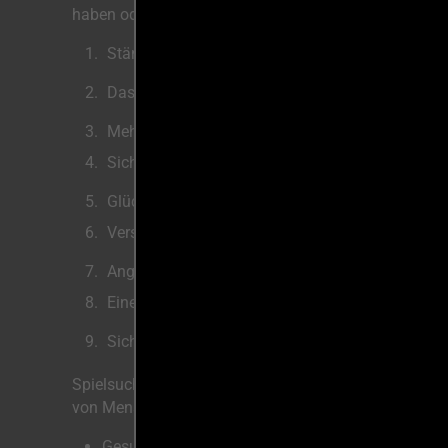
haben oder unter Spielsucht leiden:
Ständiges Denken an Glücksspiel.
Das Bedürfnis, mit immer höheren Geldbeträgen 
Mehrfaches Scheitern, das Glücksspielverhalten 
Sich unruhig oder gereizt fühlen, wenn versucht
Glücksspiel betreiben, um nicht an eigene Probl
Versuchen, beim Glücksspiel verlorenes Geld z
Angehörige, Therapeuten und andere Personen a
Eine wichtige persönliche Beziehung, den Arbeit
Sich darauf verlassen, dass andere das Geld auf
Spielsucht, Glücksspielmissbrauch oder Probleme mit
von Menschen und deren Angehörige betrifft. Spiels
Gesundheitliche Folgen: Angstzustände, Depres