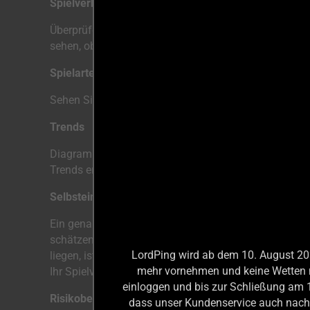
Spielverhalten (Playing Behaviour)
Überprüfen Sie, wie lange Sie gespielt haben und wi
sehen, ob Sie mehr oder weniger spielen als andere Sp
Spielarten (Game Types).
Sehen Sie, wie viel Sie bei Spielautomaten eingesetz
Trends
Diagramme sind eine schnelle und einfache Möglichkei
Trends erkennen und die Ursache identifizieren, könn
Selbsteinschätzung (Self-Assessment)
Ein genaues Bild von Ihrem Spielverhalten zu haben, 
schätzen, wie viel Geld und Zeit Sie kürzlich aufgewe
LordPing wird ab dem 10. August 20
liegen, ist das ein guter Hinweis darauf, dass Sie T
mehr vornehmen und keine Wetten meh
Ihr Spielverhalten zu kontrollieren
einloggen und bis zur Schließung am 1
Risikobewertung (Risk Score)
dass unser Kundenservice auch nach d