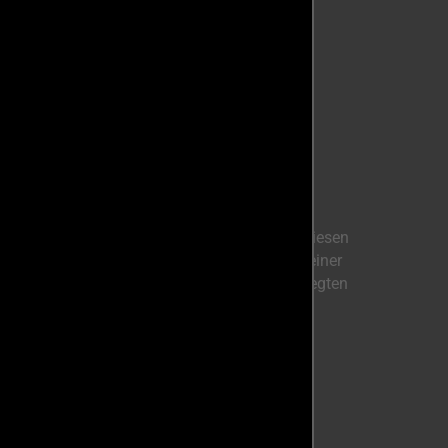
me festzulegen:
die Änderung erst nach 7 Tagen wirksam. Zu diesen
Daten registriert haben. Wenn Ihr Konto von einer
 Lizenz getätigt wurden, auf die neu festgelegten
n Website zu spielen. Es gibt zwei Arten von