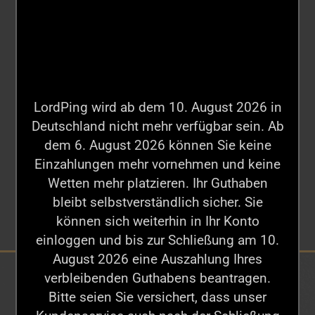
Einige Spiele werden aufgrund behördlicher Anforderungen
oder durch Entscheidungen von Spieleanbietern
möglicherweise entfernt oder sind in Ihrer Region
vorübergehend nicht verfügbar
LordPing wird ab dem 10. August 2026 in
Lord Ping's Bereit, Bist Du?
Deutschland nicht mehr verfügbar sein. Ab
dem 6. August 2026 können Sie keine
Einzahlungen mehr vornehmen und keine
JETZT BEITRETEN
Wetten mehr platzieren. Ihr Guthaben
bleibt selbstverständlich sicher. Sie
können sich weiterhin in Ihr Konto
einloggen und bis zur Schließung am 10.
August 2026 eine Auszahlung Ihres
verbleibenden Guthabens beantragen.
Bitte seien Sie versichert, dass unser