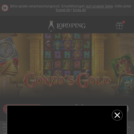
Wird bei der Einzahlung automatisch gutgeschrieben. Stornierung kann angefordert werden. Nur die erste Einzahlung.
Min. Einzahlung: €10, max. Bonus €100. Einsatzanforderung: 60 Mal den Bonusbetrag setzen (Spielautomaten zählen zu
100 % und jedes andere Spiel zu 10 %). Der maximale Einsatz sind 10 % (min. 0,10 €) des Bonusbetrags oder 5 €
(geringster Betrag gilt). Der Bonus muss vor der Verwendung von eingezahltem Guthaben in Anspruch genommen