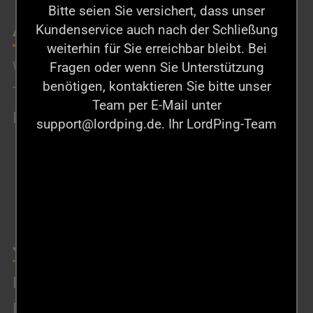
Bitte seien Sie versichert, dass unser
Aktionen
Kundenservice auch nach der Schließung
weiterhin für Sie erreichbar bleibt. Bei
Willkommen
Turniere
Fragen oder wenn Sie Unterstützung
benötigen, kontaktieren Sie bitte unser
Tägliche Auswahl
Freispiele
Team per E-Mail unter
Monatliche Belohnungen
support@lordping.de. Ihr LordPing-Team
Jetzt spielen
Beliebte Spiele
Neue Spiele
Megaways