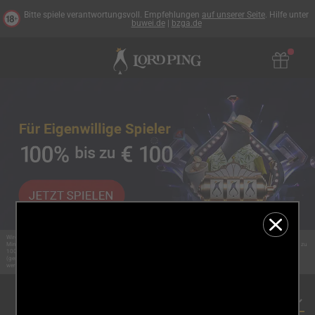
Wird bei der Einzahlung automatisch gutgeschrieben. Stornierung kann angefordert werden. Nur die erste Einzahlung.
Min. Einzahlung: €10, max. Bonus €100. Einsatzanforderung: 60 Mal den Bonusbetrag setzen (Spielautomaten zählen zu
100 % und jedes andere Spiel zu 10 %). Der maximale Einsatz sind 10 % (min. 0,10 €) des Bonusbetrags oder 5 €
(geringster Betrag gilt). Der Bonus muss vor der Verwendung von eingezahltem Guthaben in Anspruch genommen
werden.
Es gelten die Bonusbedingungen.