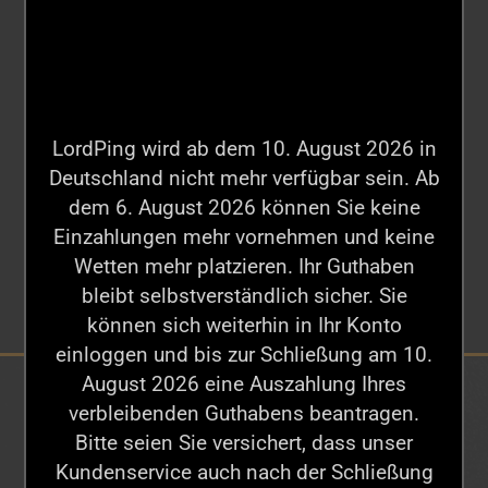
möglicherweise entfernt oder sind in Ihrer Region
vorübergehend nicht verfügbar
Lord Ping's Bereit, Bist Du?
LordPing wird ab dem 10. August 2026 in
Deutschland nicht mehr verfügbar sein. Ab
dem 6. August 2026 können Sie keine
JETZT BEITRETEN
Einzahlungen mehr vornehmen und keine
Wetten mehr platzieren. Ihr Guthaben
bleibt selbstverständlich sicher. Sie
können sich weiterhin in Ihr Konto
einloggen und bis zur Schließung am 10.
August 2026 eine Auszahlung Ihres
verbleibenden Guthabens beantragen.
Bitte seien Sie versichert, dass unser
Kundenservice auch nach der Schließung