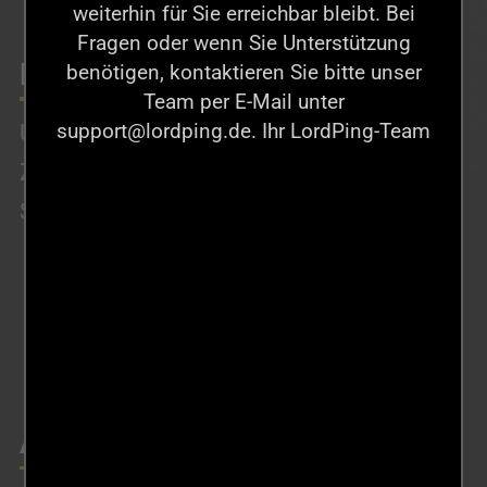
weiterhin für Sie erreichbar bleibt. Bei
Fragen oder wenn Sie Unterstützung
Lord Ping
benötigen, kontaktieren Sie bitte unser
Team per E-Mail unter
Über uns
Hilfe
Kontakt
support@lordping.de. Ihr LordPing-Team
Zahlungsoptionen
Werbepartner
Sitemap
Aktionen