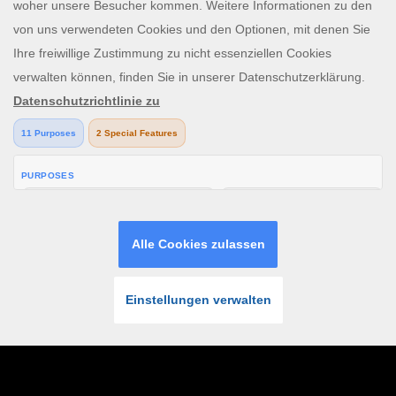
EINLOGGEN
ANMELDEN