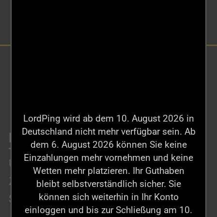
LordPing wird ab dem 10. August 2026 in
Deutschland nicht mehr verfügbar sein. Ab
Lord Ping
dem 6. August 2026 können Sie keine
Einzahlungen mehr vornehmen und keine
Über uns
Hilfe
Kontakt
Wetten mehr platzieren. Ihr Guthaben
Zahlungsoptionen
Werbepartner
bleibt selbstverständlich sicher. Sie
können sich weiterhin in Ihr Konto
Sitemap
einloggen und bis zur Schließung am 10.