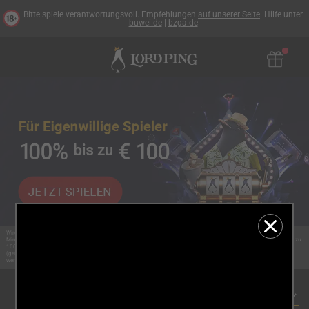
Wird bei der Einzahlung automatisch gutgeschrieben. Stornierung kann angefordert werden. Nur die erste Einzahlung.
Min. Einzahlung: €10, max. Bonus €100. Einsatzanforderung: 60 Mal den Bonusbetrag setzen (Spielautomaten zählen zu
100 % und jedes andere Spiel zu 10 %). Der maximale Einsatz sind 10 % (min. 0,10 €) des Bonusbetrags oder 5 €
(geringster Betrag gilt). Der Bonus muss vor der Verwendung von eingezahltem Guthaben in Anspruch genommen
werden.
Es gelten die Bonusbedingungen.