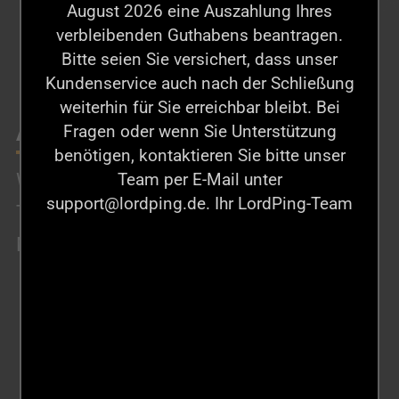
August 2026 eine Auszahlung Ihres
verbleibenden Guthabens beantragen.
Bitte seien Sie versichert, dass unser
Kundenservice auch nach der Schließung
weiterhin für Sie erreichbar bleibt. Bei
Aktionen
Fragen oder wenn Sie Unterstützung
benötigen, kontaktieren Sie bitte unser
Willkommen
Turniere
Team per E-Mail unter
support@lordping.de. Ihr LordPing-Team
Tägliche Auswahl
Freispiele
Monatliche Belohnungen