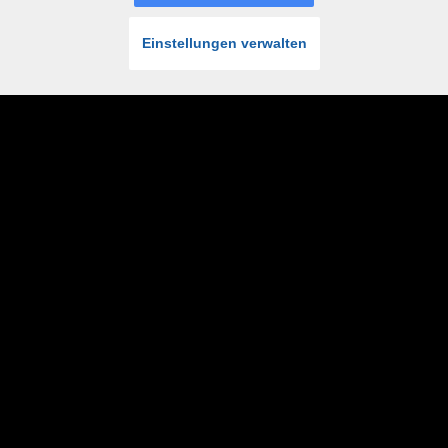
EINLOGGEN
ANMELDEN