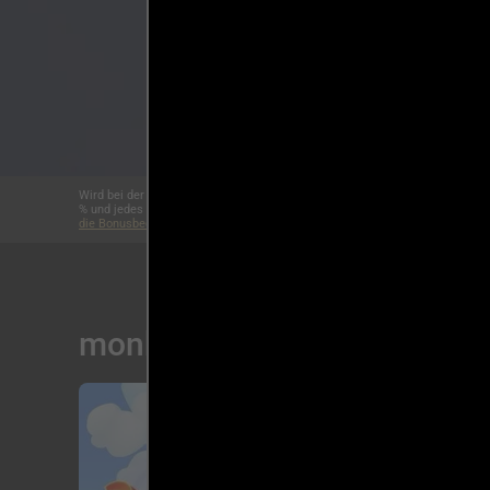
Wird bei der Einzahlung automatisch gutgeschrieben. Stornierung kann ange
% und jedes andere Spiel zu 10 %). Der maximale Einsatz sind 10 % (min. 
die Bonusbedingungen.
monkey-gorilla