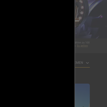
zanforderung: 60 Mal den Bonusbetrag setzen (Spielautomaten zählen zu 100
wendung von eingezahltem Guthaben in Anspruch genommen werden.
Es gelten
MEHR THEMEN