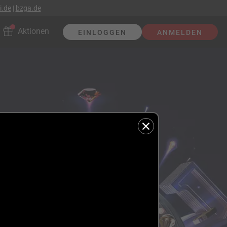
Aktionen
EINLOGGEN
ANMELDEN