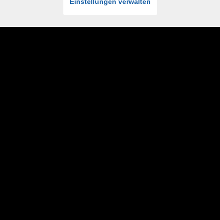
EINLOGGEN
ANMELDEN