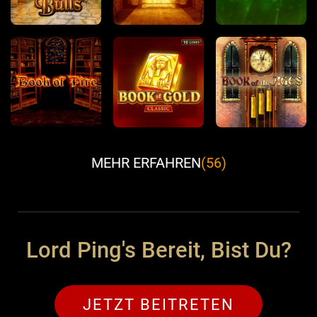
MEHR ERFAHREN
(
56
)
Lord Ping's Bereit, Bist Du?
JETZT BEITRETEN