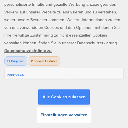
EINLOGGEN
ANMELDEN