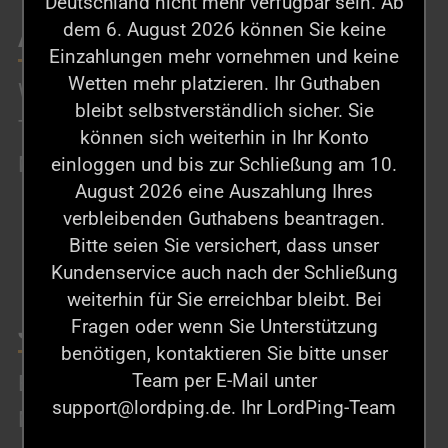
Deutschland nicht mehr verfügbar sein. Ab
dem 6. August 2026 können Sie keine
Aktionen
Einzahlungen mehr vornehmen und keine
Wetten mehr platzieren. Ihr Guthaben
Willkommen
Turniere
bleibt selbstverständlich sicher. Sie
Tägliche Auswahl
Freispiele
können sich weiterhin in Ihr Konto
Monatliche Belohnungen
einloggen und bis zur Schließung am 10.
August 2026 eine Auszahlung Ihres
verbleibenden Guthabens beantragen.
Bitte seien Sie versichert, dass unser
Kundenservice auch nach der Schließung
weiterhin für Sie erreichbar bleibt. Bei
Jetzt spielen
Fragen oder wenn Sie Unterstützung
benötigen, kontaktieren Sie bitte unser
Beliebte Spiele
Neue Spiele
Team per E-Mail unter
support@lordping.de. Ihr LordPing-Team
Megaways