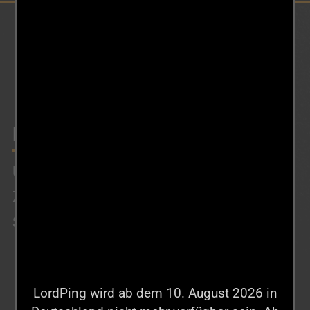
Lord Ping
Über uns
Hilfe
Kontakt
Zahlungsoptionen
Werbepartner
Sitemap
LordPing wird ab dem 10. August 2026 in