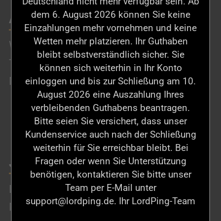
Deutschland nicht mehr verfügbar sein. Ab
dem 6. August 2026 können Sie keine
Aktionen
Einzahlungen mehr vornehmen und keine
Wetten mehr platzieren. Ihr Guthaben
Willkommen
Turniere
bleibt selbstverständlich sicher. Sie
Tägliche Auswahl
Freispiele
können sich weiterhin in Ihr Konto
Monatliche Belohnungen
einloggen und bis zur Schließung am 10.
August 2026 eine Auszahlung Ihres
verbleibenden Guthabens beantragen.
Bitte seien Sie versichert, dass unser
Kundenservice auch nach der Schließung
weiterhin für Sie erreichbar bleibt. Bei
Jetzt spielen
Fragen oder wenn Sie Unterstützung
benötigen, kontaktieren Sie bitte unser
Beliebte Spiele
Neue Spiele
Team per E-Mail unter
support@lordping.de. Ihr LordPing-Team
Megaways