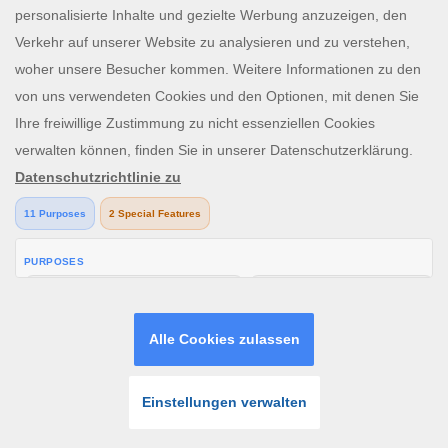
EINLOGGEN
ANMELDEN