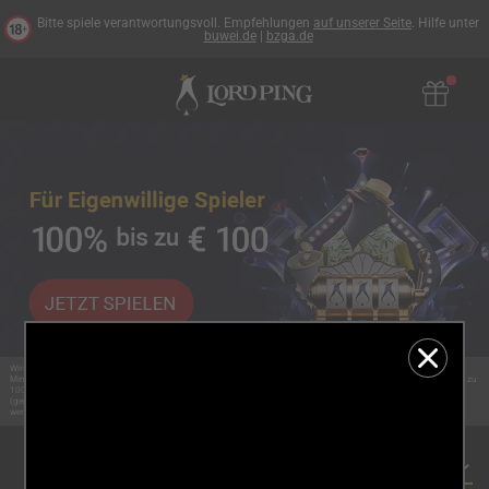
Wird bei der Einzahlung automatisch gutgeschrieben. Stornierung kann angefordert werden. Nur die erste Einzahlung.
Min. Einzahlung: €10, max. Bonus €100. Einsatzanforderung: 60 Mal den Bonusbetrag setzen (Spielautomaten zählen zu
100 % und jedes andere Spiel zu 10 %). Der maximale Einsatz sind 10 % (min. 0,10 €) des Bonusbetrags oder 5 €
(geringster Betrag gilt). Der Bonus muss vor der Verwendung von eingezahltem Guthaben in Anspruch genommen
werden.
Es gelten die Bonusbedingungen.