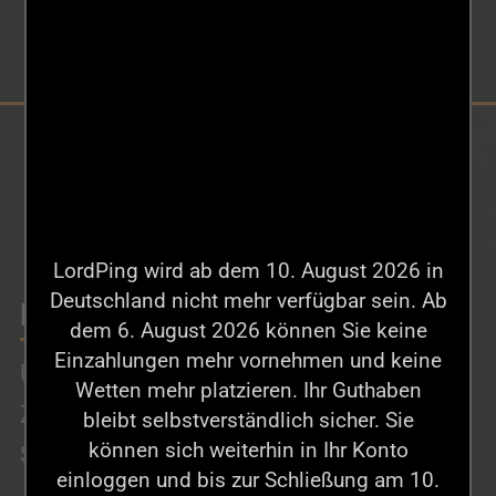
LordPing wird ab dem 10. August 2026 in
Deutschland nicht mehr verfügbar sein. Ab
Lord Ping
dem 6. August 2026 können Sie keine
Einzahlungen mehr vornehmen und keine
Über uns
Hilfe
Kontakt
Wetten mehr platzieren. Ihr Guthaben
Zahlungsoptionen
Werbepartner
bleibt selbstverständlich sicher. Sie
können sich weiterhin in Ihr Konto
Sitemap
einloggen und bis zur Schließung am 10.