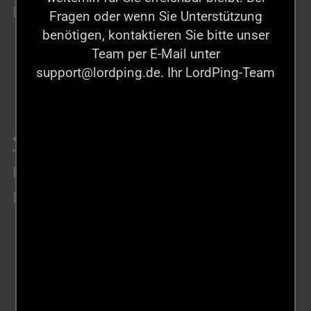
Monatliche Belohnungen
Fragen oder wenn Sie Unterstützung
benötigen, kontaktieren Sie bitte unser
Team per E-Mail unter
support@lordping.de. Ihr LordPing-Team
Jetzt spielen
Beliebte Spiele
Neue Spiele
Megaways