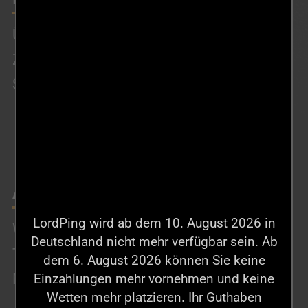
Über uns
Hilfe
Kontakt
Zahlungsoptionen
Werbepartner
Sitemap
Aktionen
LordPing wird ab dem 10. August 2026 in
Willkommen
Turniere
Deutschland nicht mehr verfügbar sein. Ab
Tägliche Auswahl
Freispiele
dem 6. August 2026 können Sie keine
Monatliche Belohnungen
Einzahlungen mehr vornehmen und keine
Wetten mehr platzieren. Ihr Guthaben