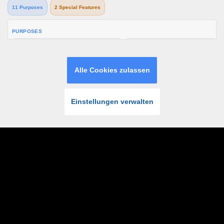
EINLOGGEN
ANMELDEN