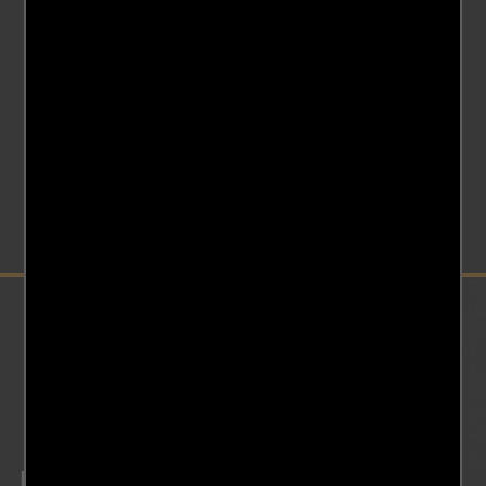
Lord Ping's Bereit, Bist Du?
JETZT BEITRETEN
Lord Ping