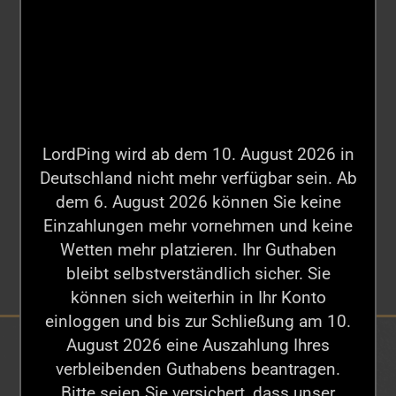
Einige Spiele werden aufgrund behördlicher Anforderungen
oder durch Entscheidungen von Spieleanbietern
möglicherweise entfernt oder sind in Ihrer Region
vorübergehend nicht verfügbar
Lord Ping's Bereit, Bist Du?
LordPing wird ab dem 10. August 2026 in
Deutschland nicht mehr verfügbar sein. Ab
dem 6. August 2026 können Sie keine
JETZT BEITRETEN
Einzahlungen mehr vornehmen und keine
Wetten mehr platzieren. Ihr Guthaben
bleibt selbstverständlich sicher. Sie
können sich weiterhin in Ihr Konto
einloggen und bis zur Schließung am 10.
August 2026 eine Auszahlung Ihres
verbleibenden Guthabens beantragen.
Bitte seien Sie versichert, dass unser