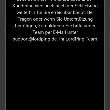
Kundenservice auch nach der Schließung
weiterhin für Sie erreichbar bleibt. Bei
Fragen oder wenn Sie Unterstützung
Lord Ping
benötigen, kontaktieren Sie bitte unser
Team per E-Mail unter
Über uns
Hilfe
Kontakt
support@lordping.de. Ihr LordPing-Team
Zahlungsoptionen
Werbepartner
Sitemap
Aktionen