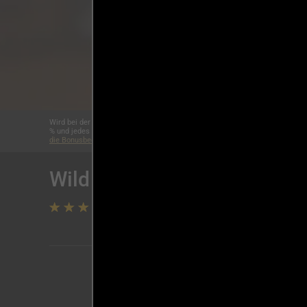
Wird bei der Einzahlung automatisch gutgeschrieben. Stornierung kann ange
% und jedes andere Spiel zu 10 %). Der maximale Einsatz sind 10 % (min. 
die Bonusbedingungen.
Wild Chapo
4,0
/5
Funktionen:
Free Spins, Respin
Spiel
0,10 €
Mindesteinsatz