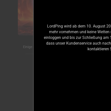
LordPing wird ab dem 10. August 20
mehr vornehmen und keine Wetten meh
einloggen und bis zur Schließung am 1
dass unser Kundenservice auch nach d
Einige Spiele werden aufgrund behördlicher Anforderunge
kontaktieren 
Lo