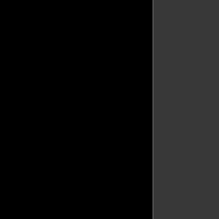
Erklärung zur
Informationssicherheit