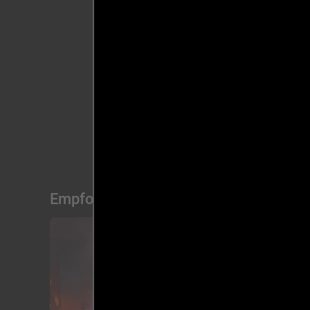
1 €
Max. Einsatz
Empfohlene Spiele