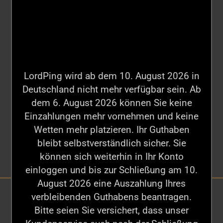
Einige Spiele werden aufgrund behördlicher Anforderungen
oder durch Entscheidungen von Spieleanbietern
möglicherweise entfernt oder sind in Ihrer Region
vorübergehend nicht verfügbar
LordPing wird ab dem 10. August 2026 in
Lord Ping's Bereit, Bist Du?
Deutschland nicht mehr verfügbar sein. Ab
dem 6. August 2026 können Sie keine
Einzahlungen mehr vornehmen und keine
JETZT BEITRETEN
Wetten mehr platzieren. Ihr Guthaben
bleibt selbstverständlich sicher. Sie
können sich weiterhin in Ihr Konto
einloggen und bis zur Schließung am 10.
August 2026 eine Auszahlung Ihres
verbleibenden Guthabens beantragen.
Bitte seien Sie versichert, dass unser