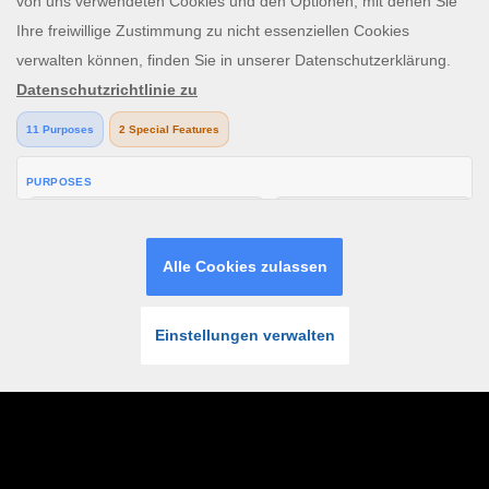
EINLOGGEN
ANMELDEN