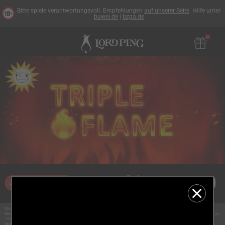
Wird bei der Einzahlung automatisch gutgeschrieben. Stornierung kann angefordert werden. Nur die erste Einzahlung.
Min. Einzahlung: €10, max. Bonus €100. Einsatzanforderung: 60 Mal den Bonusbetrag setzen (Spielautomaten zählen zu
100 % und jedes andere Spiel zu 10 %). Der maximale Einsatz sind 10 % (min. 0,10 €) des Bonusbetrags oder 5 €
(geringster Betrag gilt). Der Bonus muss vor der Verwendung von eingezahltem Guthaben in Anspruch genommen