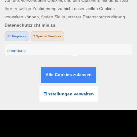
EINLOGGEN
ANMELDEN