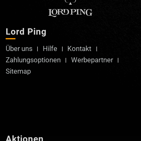
Lord Ping
Über uns
Hilfe
Kontakt
Zahlungsoptionen
Werbepartner
Sitemap
Aktionen