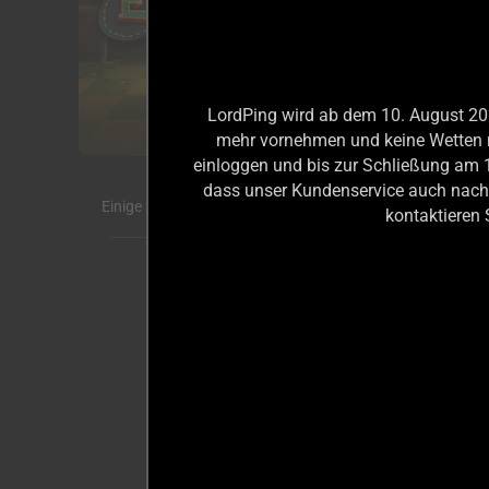
LordPing wird ab dem 10. August 20
mehr vornehmen und keine Wetten meh
einloggen und bis zur Schließung am 1
dass unser Kundenservice auch nach d
Einige Spiele werden aufgrund behördlicher Anforderunge
kontaktieren 
Lo