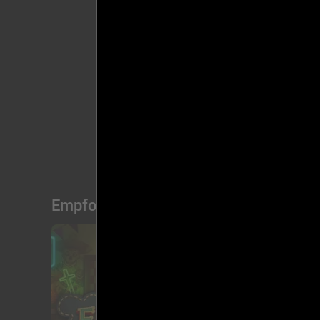
1 €
Max. Einsatz
Empfohlene Spiele