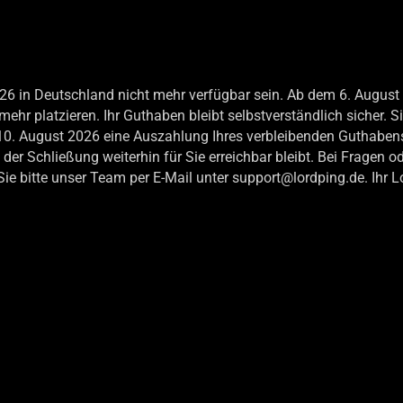
26 in Deutschland nicht mehr verfügbar sein. Ab dem 6. August
r platzieren. Ihr Guthaben bleibt selbstverständlich sicher. Si
0. August 2026 eine Auszahlung Ihres verbleibenden Guthabens b
er Schließung weiterhin für Sie erreichbar bleibt. Bei Fragen o
n oder durch Entscheidungen von Spieleanbietern möglicherweise entfernt
Sie bitte unser Team per E-Mail unter support@lordping.de. Ihr
rd Ping's Bereit, Bist 
JETZT BEITRETEN