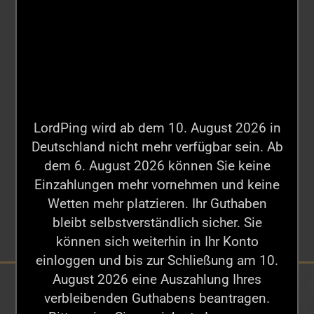
Einige Spiele werden aufgrund behördlicher Anforderungen
oder durch Entscheidungen von Spieleanbietern
möglicherweise entfernt oder sind in Ihrer Region
vorübergehend nicht verfügbar
Lord Ping's Bereit, Bist Du?
LordPing wird ab dem 10. August 2026 in
Deutschland nicht mehr verfügbar sein. Ab
dem 6. August 2026 können Sie keine
JETZT BEITRETEN
Einzahlungen mehr vornehmen und keine
Wetten mehr platzieren. Ihr Guthaben
bleibt selbstverständlich sicher. Sie
können sich weiterhin in Ihr Konto
einloggen und bis zur Schließung am 10.
August 2026 eine Auszahlung Ihres
verbleibenden Guthabens beantragen.