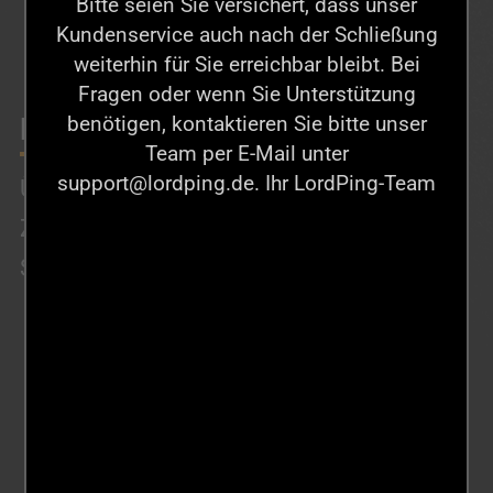
Bitte seien Sie versichert, dass unser
Kundenservice auch nach der Schließung
weiterhin für Sie erreichbar bleibt. Bei
Fragen oder wenn Sie Unterstützung
Lord Ping
benötigen, kontaktieren Sie bitte unser
Team per E-Mail unter
support@lordping.de. Ihr LordPing-Team
Über uns
Hilfe
Kontakt
Zahlungsoptionen
Werbepartner
Sitemap