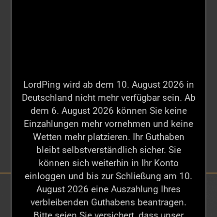
Einige Spiele werden aufgrund behördlicher Anforderungen
oder durch Entscheidungen von Spieleanbietern
möglicherweise entfernt oder sind in Ihrer Region
vorübergehend nicht verfügbar
Lord Ping's Bereit, Bist Du?
LordPing wird ab dem 10. August 2026 in
Deutschland nicht mehr verfügbar sein. Ab
dem 6. August 2026 können Sie keine
JETZT BEITRETEN
Einzahlungen mehr vornehmen und keine
Wetten mehr platzieren. Ihr Guthaben
bleibt selbstverständlich sicher. Sie
können sich weiterhin in Ihr Konto
einloggen und bis zur Schließung am 10.
August 2026 eine Auszahlung Ihres
verbleibenden Guthabens beantragen.
Bitte seien Sie versichert, dass unser