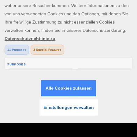
EINLOGGEN
ANMELDEN