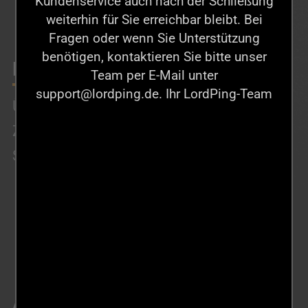
Kundenservice auch nach der Schließung
weiterhin für Sie erreichbar bleibt. Bei
Fragen oder wenn Sie Unterstützung
benötigen, kontaktieren Sie bitte unser
Lord Ping
Team per E-Mail unter
support@lordping.de. Ihr LordPing-Team
Über uns
Hilfe
Kontakt
Zahlungsoptionen
Werbepartner
Sitemap
Aktionen