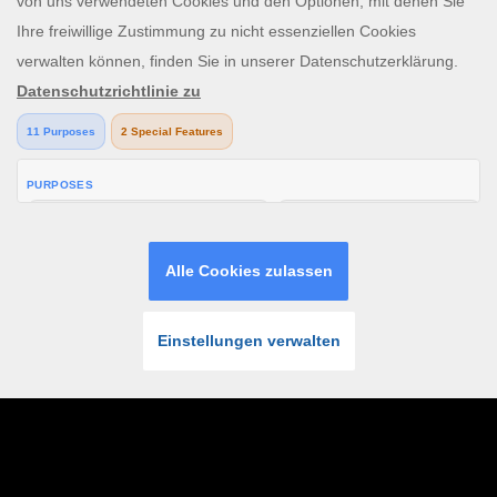
EINLOGGEN
ANMELDEN