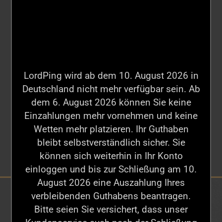
Einige Spiele werden aufgrund behördlicher Anforderungen
oder durch Entscheidungen von Spieleanbietern
möglicherweise entfernt oder sind in Ihrer Region
vorübergehend nicht verfügbar
LordPing wird ab dem 10. August 2026 in
Lord Ping's Bereit, Bist Du?
Deutschland nicht mehr verfügbar sein. Ab
dem 6. August 2026 können Sie keine
Einzahlungen mehr vornehmen und keine
JETZT BEITRETEN
Wetten mehr platzieren. Ihr Guthaben
bleibt selbstverständlich sicher. Sie
können sich weiterhin in Ihr Konto
einloggen und bis zur Schließung am 10.
August 2026 eine Auszahlung Ihres
verbleibenden Guthabens beantragen.
Bitte seien Sie versichert, dass unser