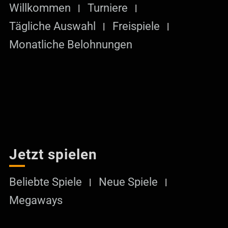
Willkommen
Turniere
Tägliche Auswahl
Freispiele
Monatliche Belohnungen
Jetzt spielen
Beliebte Spiele
Neue Spiele
Megaways