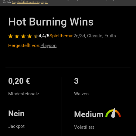
werden.
Es gelten die Bonusbedingungen.
Hot Burning Wins
4,4
/5
Spielthema:
2d/3d
,
Classic
,
Fruits
Hergestellt von:
Playson
0,20 €
3
Mindesteinsatz
Walzen
Nein
Medium
Jackpot
Volatilität