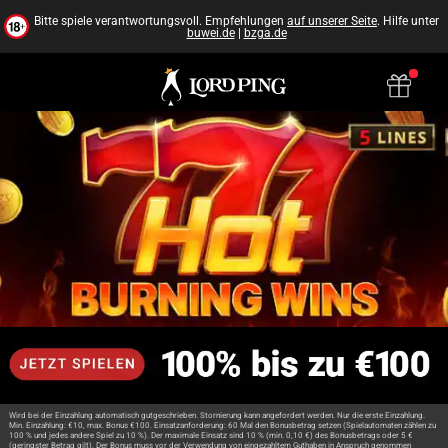
Wird bei der Einzahlung automatisch gutgeschrieben. Stornierung kann angefordert werden. Nur die erste Einzahlung.
Min. Einzahlung: €10, max. Bonus €100. Einsatzanforderung: 60 Mal den Bonusbetrag setzen (Spielautomaten zählen zu
100 % und jedes andere Spiel zu 10 %). Der maximale Einsatz sind 10 % (min. 0,10 €) des Bonusbetrags oder 5 €
(geringster Betrag gilt). Der Bonus muss vor der Verwendung von eingezahltem Guthaben in Anspruch genommen