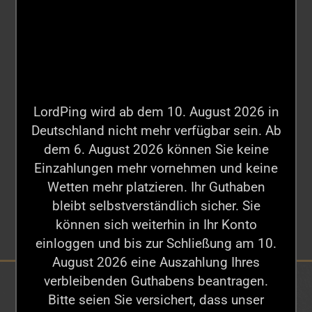
Einige Spiele werden aufgrund behördlicher Anforderungen
oder durch Entscheidungen von Spieleanbietern
möglicherweise entfernt oder sind in Ihrer Region
vorübergehend nicht verfügbar
LordPing wird ab dem 10. August 2026 in
Lord Ping's Bereit, Bist Du?
Deutschland nicht mehr verfügbar sein. Ab
dem 6. August 2026 können Sie keine
Einzahlungen mehr vornehmen und keine
JETZT BEITRETEN
Wetten mehr platzieren. Ihr Guthaben
bleibt selbstverständlich sicher. Sie
können sich weiterhin in Ihr Konto
einloggen und bis zur Schließung am 10.
August 2026 eine Auszahlung Ihres
verbleibenden Guthabens beantragen.
Bitte seien Sie versichert, dass unser