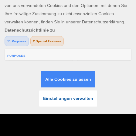
EINLOGGEN
ANMELDEN