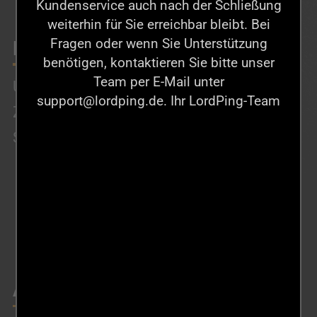
Kundenservice auch nach der Schließung
weiterhin für Sie erreichbar bleibt. Bei
Fragen oder wenn Sie Unterstützung
Lord Ping
benötigen, kontaktieren Sie bitte unser
Team per E-Mail unter
Über uns
Hilfe
Kontakt
support@lordping.de. Ihr LordPing-Team
Zahlungsoptionen
Werbepartner
Sitemap
Aktionen