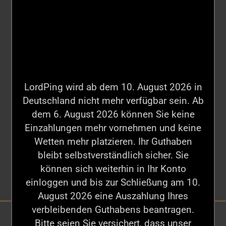
Einige Spiele werden aufgrund behördlicher Anforderungen
oder durch Entscheidungen von Spieleanbietern
möglicherweise entfernt oder sind in Ihrer Region
vorübergehend nicht verfügbar
LordPing wird ab dem 10. August 2026 in
Deutschland nicht mehr verfügbar sein. Ab
Lord Ping's Bereit, Bist Du?
dem 6. August 2026 können Sie keine
Einzahlungen mehr vornehmen und keine
Wetten mehr platzieren. Ihr Guthaben
JETZT BEITRETEN
bleibt selbstverständlich sicher. Sie
können sich weiterhin in Ihr Konto
einloggen und bis zur Schließung am 10.
August 2026 eine Auszahlung Ihres
verbleibenden Guthabens beantragen.
Bitte seien Sie versichert, dass unser