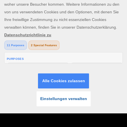
EINLOGGEN
ANMELDEN