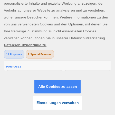
EINLOGGEN
ANMELDEN