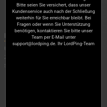
Bitte seien Sie versichert, dass unser
Kundenservice auch nach der Schließung
weiterhin für Sie erreichbar bleibt. Bei
Fragen oder wenn Sie Unterstützung
benötigen, kontaktieren Sie bitte unser
Lord Ping
Team per E-Mail unter
support@lordping.de. Ihr LordPing-Team
Über uns
Hilfe
Kontakt
Zahlungsoptionen
Werbepartner
Sitemap