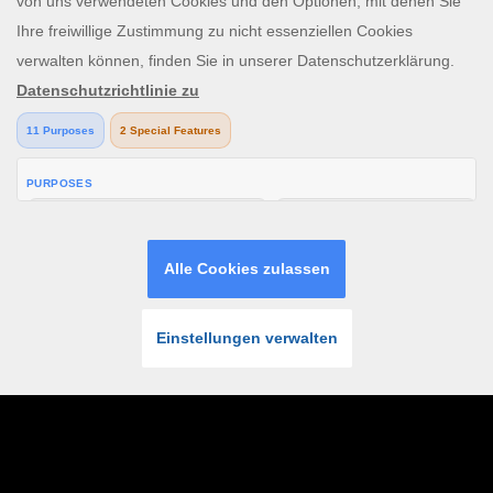
EINLOGGEN
ANMELDEN