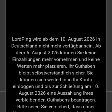
Einige Spiele werden aufgrund behördlicher Anforderungen
oder durch Entscheidungen von Spieleanbietern
möglicherweise entfernt oder sind in Ihrer Region
vorübergehend nicht verfügbar
LordPing wird ab dem 10. August 2026 in
Lord Ping's Bereit, Bist Du?
Deutschland nicht mehr verfügbar sein. Ab
dem 6. August 2026 können Sie keine
Einzahlungen mehr vornehmen und keine
JETZT BEITRETEN
Wetten mehr platzieren. Ihr Guthaben
bleibt selbstverständlich sicher. Sie
können sich weiterhin in Ihr Konto
einloggen und bis zur Schließung am 10.
August 2026 eine Auszahlung Ihres
verbleibenden Guthabens beantragen.
Bitte seien Sie versichert, dass unser