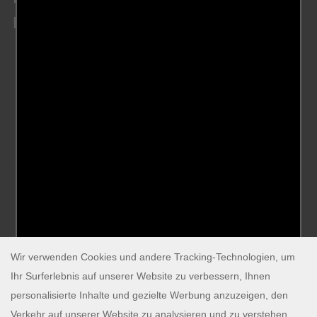
Erklärung zur Informationssicherheit