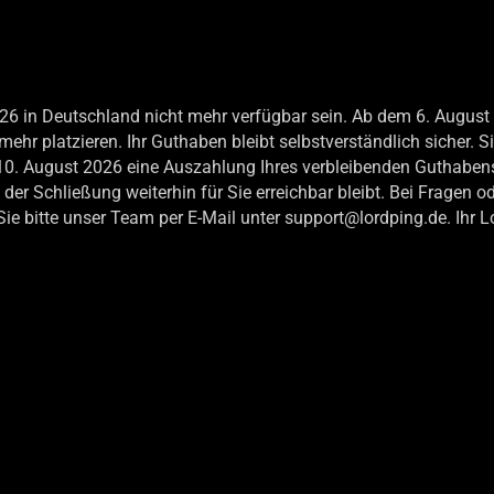
26 in Deutschland nicht mehr verfügbar sein. Ab dem 6. August
r platzieren. Ihr Guthaben bleibt selbstverständlich sicher. Si
0. August 2026 eine Auszahlung Ihres verbleibenden Guthabens b
er Schließung weiterhin für Sie erreichbar bleibt. Bei Fragen o
n oder durch Entscheidungen von Spieleanbietern möglicherweise entfernt
Sie bitte unser Team per E-Mail unter support@lordping.de. Ihr
rd Ping's Bereit, Bist 
JETZT BEITRETEN