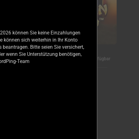
 2026 können Sie keine Einzahlungen
e können sich weiterhin in Ihr Konto
eantragen. Bitte seien Sie versichert,
der wenn Sie Unterstützung benötigen,
 oder sind in Ihrer Region vorübergehend nicht verfügbar
 LordPing-Team
Du?