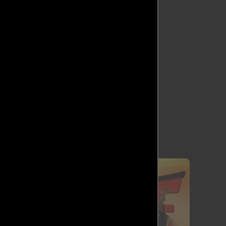
88,19 %
Return to Player