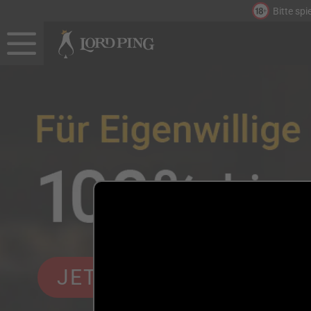
JETZT SPIELEN