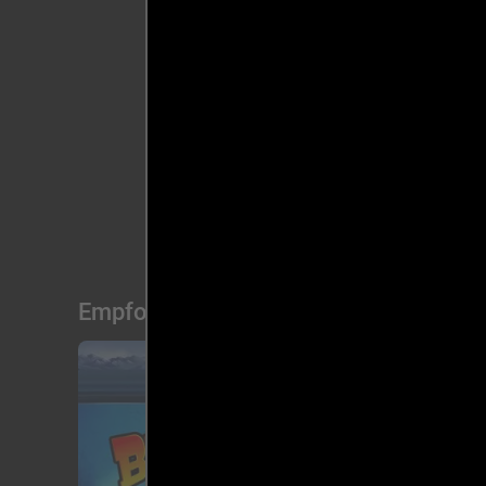
1 €
Max. Einsatz
Empfohlene Spiele