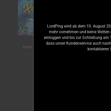
LordPing wird ab dem 10. August 20
mehr vornehmen und keine Wetten meh
einloggen und bis zur Schließung am 1
dass unser Kundenservice auch nach d
Einige Spiele werden aufgrund behördlicher Anforderunge
kontaktieren 
Lo