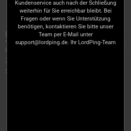
Kundenservice auch nach der Schließung
weiterhin für Sie erreichbar bleibt. Bei
Fragen oder wenn Sie Unterstützung
benötigen, kontaktieren Sie bitte unser
Lord Ping
Team per E-Mail unter
support@lordping.de. Ihr LordPing-Team
Über uns
Hilfe
Kontakt
Zahlungsoptionen
Werbepartner
Sitemap