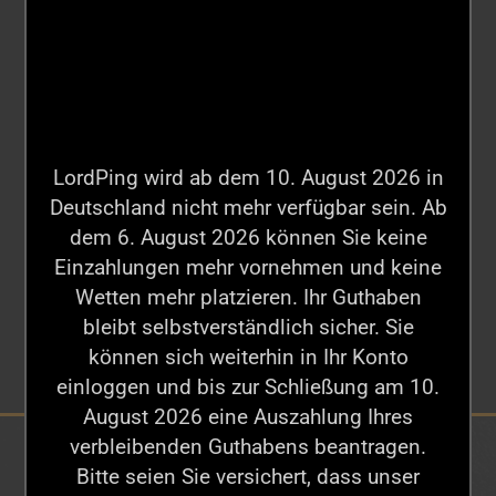
Einige Spiele werden aufgrund behördlicher Anforderungen
oder durch Entscheidungen von Spieleanbietern
möglicherweise entfernt oder sind in Ihrer Region
vorübergehend nicht verfügbar
LordPing wird ab dem 10. August 2026 in
Lord Ping's Bereit, Bist Du?
Deutschland nicht mehr verfügbar sein. Ab
dem 6. August 2026 können Sie keine
Einzahlungen mehr vornehmen und keine
JETZT BEITRETEN
Wetten mehr platzieren. Ihr Guthaben
bleibt selbstverständlich sicher. Sie
können sich weiterhin in Ihr Konto
einloggen und bis zur Schließung am 10.
August 2026 eine Auszahlung Ihres
verbleibenden Guthabens beantragen.
Bitte seien Sie versichert, dass unser