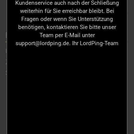
Kundenservice auch nach der Schließung
weiterhin für Sie erreichbar bleibt. Bei
Fragen oder wenn Sie Unterstützung
benötigen, kontaktieren Sie bitte unser
Lord Ping
Team per E-Mail unter
support@lordping.de. Ihr LordPing-Team
Über uns
Hilfe
Kontakt
Zahlungsoptionen
Werbepartner
Sitemap