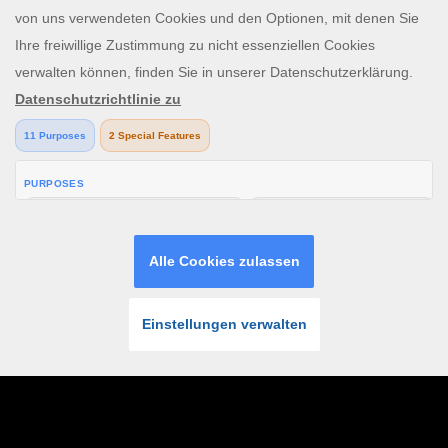
EINLOGGEN
ANMELDEN