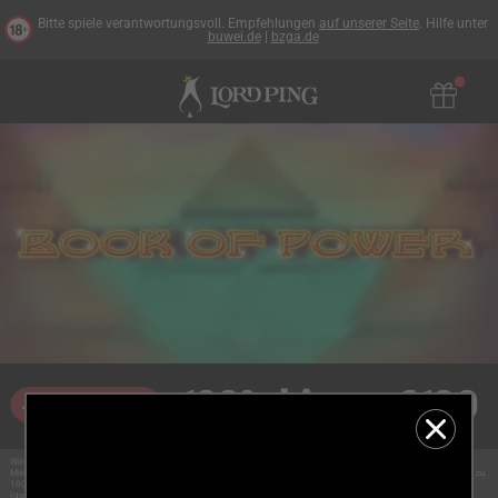
Wird bei der Einzahlung automatisch gutgeschrieben. Stornierung kann angefordert werden. Nur die erste Einzahlung.
Min. Einzahlung: €10, max. Bonus €100. Einsatzanforderung: 60 Mal den Bonusbetrag setzen (Spielautomaten zählen zu
100 % und jedes andere Spiel zu 10 %). Der maximale Einsatz sind 10 % (min. 0,10 €) des Bonusbetrags oder 5 €
(geringster Betrag gilt). Der Bonus muss vor der Verwendung von eingezahltem Guthaben in Anspruch genommen