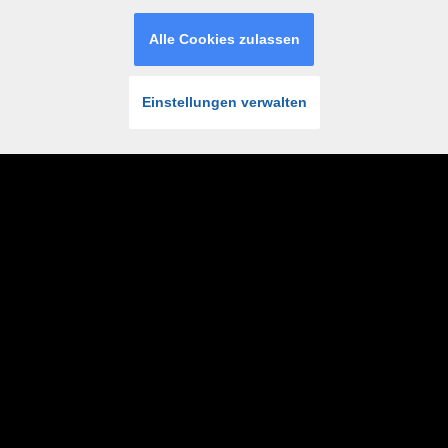
EINLOGGEN
ANMELDEN