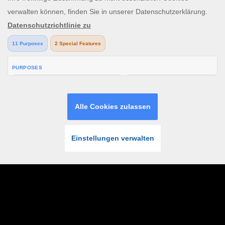
EINLOGGEN
ANMELDEN